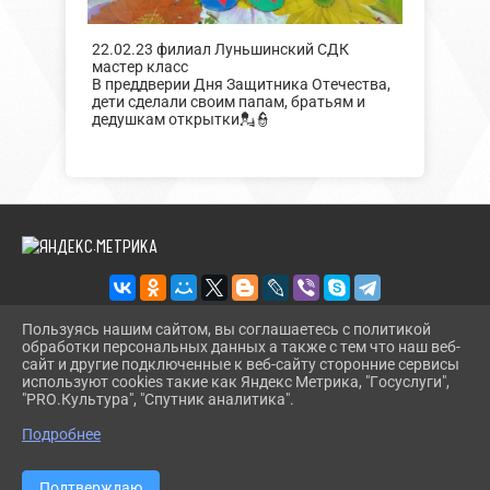
22.02.23 филиал Луньшинский СДК
мастер класс
В преддверии Дня Защитника Отечества,
дети сделали своим папам, братьям и
дедушкам открытки💂👮
Пользуясь нашим сайтом, вы соглашаетесь с политикой
обработки персональных данных а также с тем что наш веб-
2026 Г. BUREGSDK.RU
сайт и другие подключенные к веб-сайту сторонние сервисы
ВХОД
используют cookies такие как Яндекс Метрика, "Госуслуги",
КАРТА САЙТА
"PRO.Культура", "Спутник аналитика".
^
ПОЛИТИКА ОБРАБОТКИ ПЕРСОНАЛЬНЫХ ДАННЫХ
Подробнее
СДЕЛАНО НА KUBCMS
РАЗРАБОТКА И ПОДДЕРЖКА
Подтверждаю