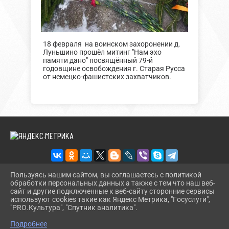
18 февраля на воинском захоронении д.
Луньшино прошёл митинг "Нам эхо
памяти дано" посвящённый 79-й
годовщине освобождения г. Старая Русса
от немецко-фашистских захватчиков.
Пользуясь нашим сайтом, вы соглашаетесь с политикой
обработки персональных данных а также с тем что наш веб-
2026 Г. BUREGSDK.RU
сайт и другие подключенные к веб-сайту сторонние сервисы
ВХОД
используют cookies такие как Яндекс Метрика, "Госуслуги",
КАРТА САЙТА
"PRO.Культура", "Спутник аналитика".
^
ПОЛИТИКА ОБРАБОТКИ ПЕРСОНАЛЬНЫХ ДАННЫХ
Подробнее