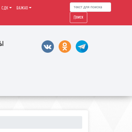
й СДК
ВАЖНО
Поиск
ры