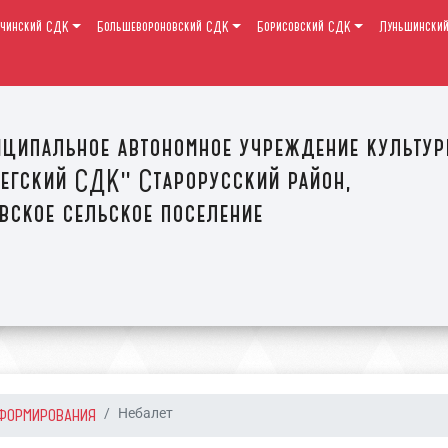
очинский СДК
Большевороновский СДК
Борисовский СДК
Луньшински
ципальное автономное учреждение культу
егский СДК" Старорусский район,
вское сельское поселение
ФОРМИРОВАНИЯ
Небалет