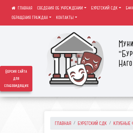
СВЕДЕНИЯ ОБ УЧРЕЖДЕНИИ
БУРЕГСКИЙ СДК
Бак
ОБРАЩЕНИЯ ГРАЖДАН
КОНТАКТЫ
Муни
"Бур
Наго
Версия сайта
для
слабовидящих
ГЛАВНАЯ
БУРЕГСКИЙ СДК
КЛУБНЫЕ 