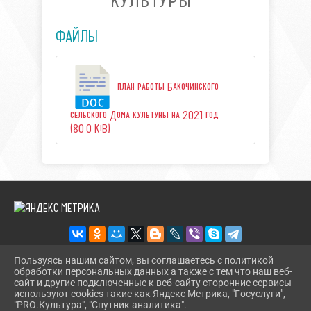
КУЛЬТУРЫ"
ФАЙЛЫ
план работы Бакочинского
сельского Дома культуны на 2021 год
(80.0 KiB)
Пользуясь нашим сайтом, вы соглашаетесь с политикой
обработки персональных данных а также с тем что наш веб-
2026 Г. BUREGSDK.RU
сайт и другие подключенные к веб-сайту сторонние сервисы
ВХОД
используют cookies такие как Яндекс Метрика, "Госуслуги",
КАРТА САЙТА
"PRO.Культура", "Спутник аналитика".
^